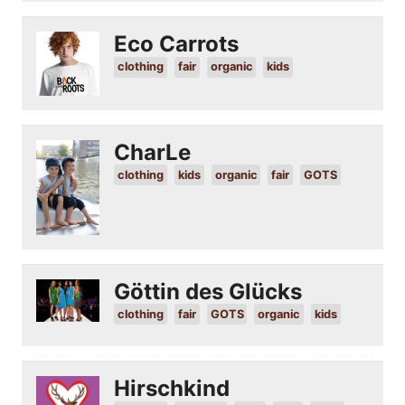
Eco Carrots
clothing
fair
organic
kids
CharLe
clothing
kids
organic
fair
GOTS
Göttin des Glücks
clothing
fair
GOTS
organic
kids
Hirschkind