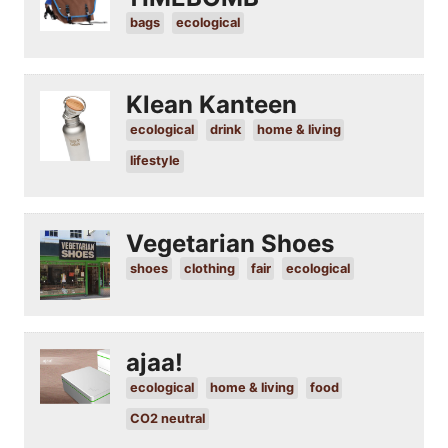
bags
ecological
Klean Kanteen
ecological
drink
home & living
lifestyle
Vegetarian Shoes
shoes
clothing
fair
ecological
ajaa!
ecological
home & living
food
CO2 neutral