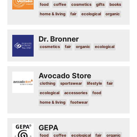
food
coffee
cosmetics
gifts
books
home & living
fair
ecological
organic
Dr. Bronner
cosmetics
fair
organic
ecological
Avocado Store
clothing
sportswear
lifestyle
fair
ecological
accessories
food
home & living
footwear
GEPA
food
coffee
ecological
fair
organic