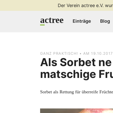
Der Verein actree e.V. wur
a
ctree
Einträge
Blog
GANZ PRAKTISCH! • AM 19.10.201
Als Sorbet ne
matschige Fr
Sorbet als Rettung für überreife Frücht